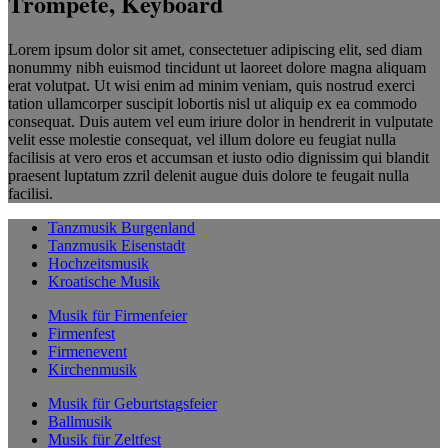
Trompete, Keyboard
Lorem ipsum dolor sit amet, consectetuer adipiscing elit, sed diam
nonummy nibh euismod tincidunt ut laoreet dolore magna aliquam
erat volutpat. Ut wisi enim ad minim veniam, quis nostrud exerci
tation ullamcorper suscipit lobortis nisl ut aliquip ex ea commodo
consequat. Duis autem vel eum iriure dolor in hendrerit in vulputate
velit esse molestie consequat, vel illum dolore eu feugiat nulla
facilisis at vero eros et accumsan et iusto odio dignissim qui blandit
praesent luptatum zzril delenit augue duis dolore te feugait nulla
facilisi.
Tanzmusik Burgenland
Tanzmusik Eisenstadt
Hochzeitsmusik
Kroatische Musik
Musik für Firmenfeier
Firmenfest
Firmenevent
Kirchenmusik
Musik für Geburtstagsfeier
Ballmusik
Musik für Zeltfest