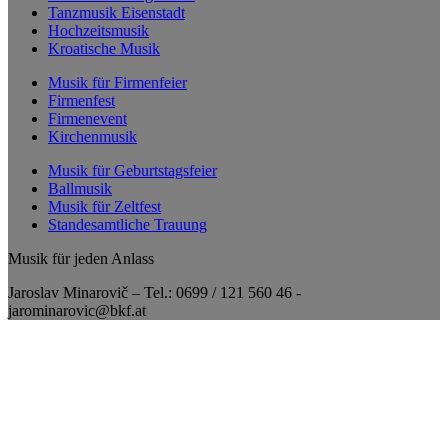
Tanzmusik Eisenstadt
Hochzeitsmusik
Kroatische Musik
Musik für Firmenfeier
Firmenfest
Firmenevent
Kirchenmusik
Musik für Geburtstagsfeier
Ballmusik
Musik für Zeltfest
Standesamtliche Trauung
Musik für jeden Anlass
Jaroslav Minarovič – Tel.: 0699 / 121 560 46 -
jarominarovic@bkf.at