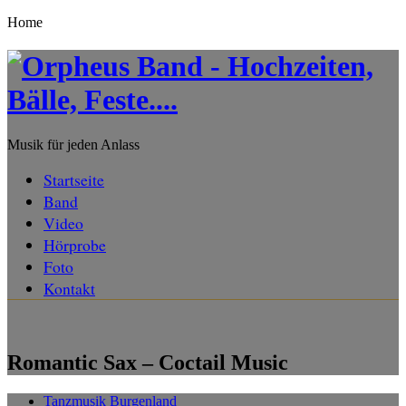
Home
Musik für jeden Anlass
Startseite
Band
Video
Hörprobe
Foto
Kontakt
Romantic Sax – Coctail Music
Tanzmusik Burgenland